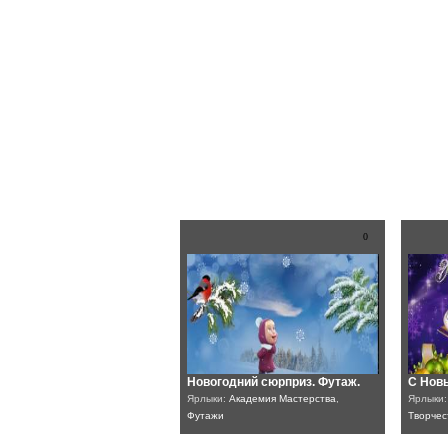
0
Новогодний сюрприз. Футаж.
С Нов
Ярлыки:
Академия Мастерства
,
Ярлыки
Футажи
Творчес