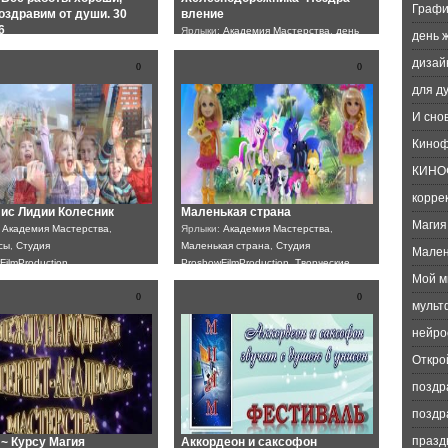
Графи
оздравим от души. 30
вление
6
Ярлыки:
Академия Мастерства
,
день
день 
:
Академия Мастерства
,
Студия
железнодорожника
,
поздравление.
,
дизай
FilmProduction
,
Творческие
праздник
,
Студия
0
0
ProshowFilmProduction
,
Творческие
для д
вечера
И сно
Киноф
КИНО
корре
ис Лидии Колесник
Маленькая страна
Магия
:
Академия Мастерства
,
Ярлыки:
Академия Мастерства
,
сы
,
Студия
Маленькая страна
,
Студия
Мален
FilmProduction
ProshowFilmProduction
,
Творческие
Мой м
вечера
0
0
мульт
нейро
Откро
поздр
поздр
празд
~ Курсу Магия
Аккордеон и саксофон