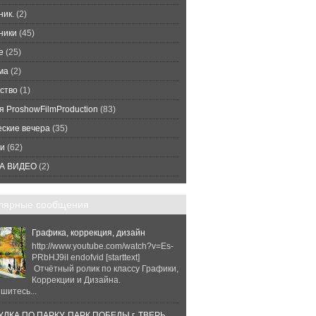
ник.
(2)
ники
(45)
е
(25)
ма
(2)
ство
(1)
я ProshowFilmProduction
(83)
еские вечера
(35)
и
(62)
А ВИДЕО
(2)
лярные сообщения
Графика, коррекция, дизайн
http://www.youtube.com/watch?v=Es-
PRbHJ9iI endofvid [starttext]
Отчётный ролик по классу Графики,
Коррекции и Дизайна.
шитесь...
ЛКА ПО ПАРКУ. ПАРК ПОБЕДЫ г. ТВЕРЬ