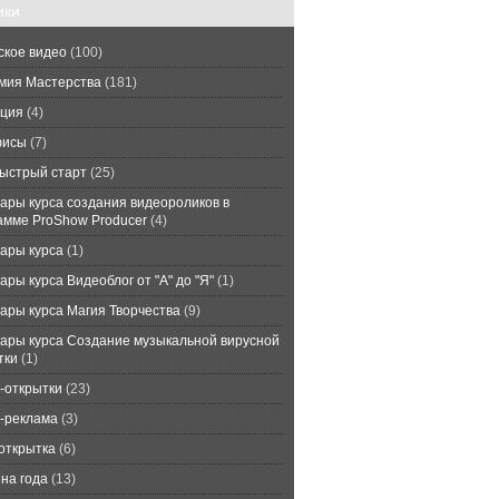
ики
ское видео
(100)
мия Мастерства
(181)
ция
(4)
фисы
(7)
ыстрый старт
(25)
ары курса создания видеороликов в
амме ProShow Producer
(4)
ары курса
(1)
ры курса Видеоблог от "А" до "Я"
(1)
ары курса Магия Творчества
(9)
ары курса Создание музыкальной вирусной
тки
(1)
-открытки
(23)
-реклама
(3)
открытка
(6)
на года
(13)