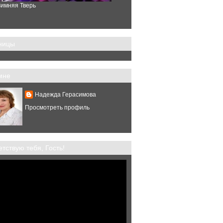
имняя Тверь
ницы
мне
Надежда Герасимова
Просмотреть профиль
тствую тебя, Гость!