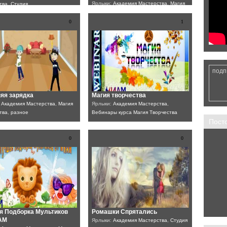
Ярлыки:
Академия Мастерства
,
Магия
тва
,
Студия
Творчества
,
Маленькая страна
FilmProduction
,
Творческие
0
1
подп
яя зарядка
Магия творчества
:
Академия Мастерства
,
Магия
Ярлыки:
Академия Мастерства
,
тва
,
разное
Вебинары курса Магия Творчества
Пост
0
0
я Подборка Мультиков
Ромашки Спрятались
АМ
Ярлыки:
Академия Мастерства
,
Студия