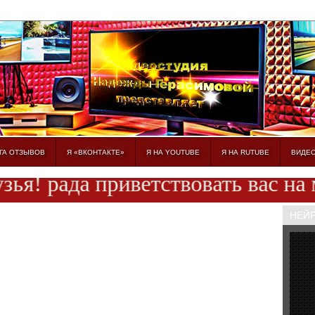
ГА ОТЗЫВОВ
Я «ВКОНТАКТЕ»
Я НА YOUTUBE
Я НА RUTUBE
ВИДЕ
рада приветствовать вас на моём
НЕЙ