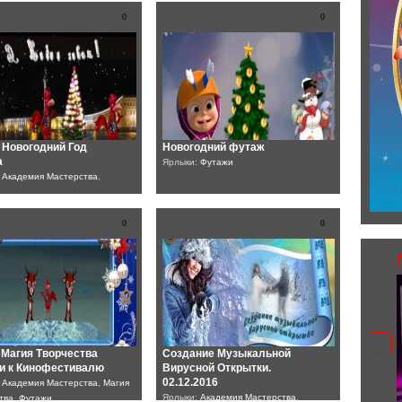
0
0
 Новогодний Год
Новогодний футаж
а
Ярлыки:
Футажи
:
Академия Мастерства
,
0
0
Магия Творчества
Создание Музыкальной
и к Кинофестивалю
Вирусной Открытки.
02.12.2016
:
Академия Мастерства
,
Магия
Ярлыки:
Академия Мастерства
,
тва
,
Футажи