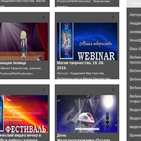
:
Академия Мастерства
,
Магия
ProshowFilmProduction
,
Творческие
Рубр
тва
вечера
Автор
0
0
Акаде
анима
бене
Ваш б
Вебин
прогр
ающая певица
Магия творчества. 19. 08.
2016.
:
Магия Творчества
,
разное
,
Вебин
Ярлыки:
Академия Мастерства
,
ProshowFilmProduction
Вебинары курса Магия Творчества
Вебина
Вебин
2
0
Вебин
откры
Видео
Видео
видео
ческий видео вечер в
День
Време
Все работы хороши,
Железнодорожника~Поздра