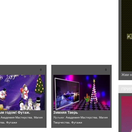
0
0
Жми н
ПРИЯ
ым годом! Футаж.
Зимняя Тверь
:
Академия Мастерства
,
Магия
Ярлыки:
Академия Мастерства
,
Магия
тва
,
Футажи
Творчества
,
Футажи