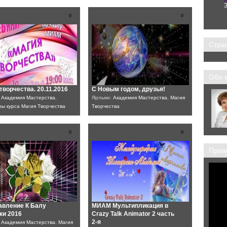
. Футаж.
С Новым годом! Футаж.
З
Вебинары курса Создание
музыкальной вирусной открытки
0
0
Стра
Обо 
творчества. 20.11.2016
С Новым годом, друзья!
:
Академия Мастерства
,
Ярлыки:
Академия Мастерства
,
Магия
ы курса Магия Творчества
Творчества
0
0
Приве
авление К Балу
МИАМ Мультипликация в
ки 2016
Crazy Talk Animator 2 часть
2-я
:
Академия Мастерства
,
Магия