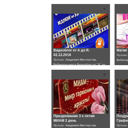
Магия творчества
Новогодний сюрприз
Вебинары курса создания
видеороликов в программе ProShow
0
Producer
Видеоблог от А до Я.
Магия 
02.12.2016
Ярлыки
Ярлыки:
Академия Мастерства
,
Вебинар
Вебинары курса Видеоблог от "А" до
"Я"
0
Празднование 3 х летия
Поздр
МИАМ 2 день
Графи
Ярлыки:
Академия Мастерства
,
Ярлыки