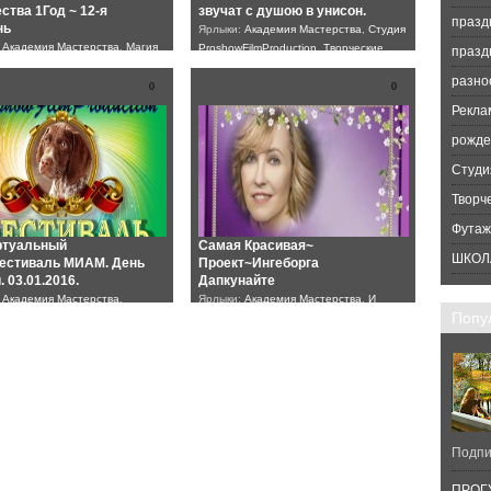
ства 1Год ~ 12-я
звучат с душою в унисон.
празд
нь
Ярлыки:
Академия Мастерства
,
Студия
:
Академия Мастерства
,
Магия
ProshowFilmProduction
,
Творческие
празд
тва
,
Студия
вечера
разно
FilmProduction
0
0
Рекла
рожде
Студи
Творч
Футаж
ртуальный
Самая Красивая~
ШКОЛ
естиваль МИАМ. День
Проект~Ингеборга
. 03.01.2016.
Дапкунайте
:
Академия Мастерства
,
Ярлыки:
Академия Мастерства
,
И
Попу
стиваль
,
Студия
снова о любви
,
разное
,
Студия
FilmProduction
ProshowFilmProduction
Подпи
ПРОГУ