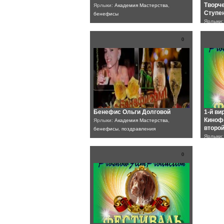
Творче
Ярлыки:
Академия Мастерства
,
Ступе
бенефисы
Ярлыки
Творчес
Proshow
0
Бенефис Ольги Долговой
1-й ви
Киноф
Ярлыки:
Академия Мастерства
,
второй
бенефисы
,
поздравления
Ярлыки
Кинофе
Proshow
0