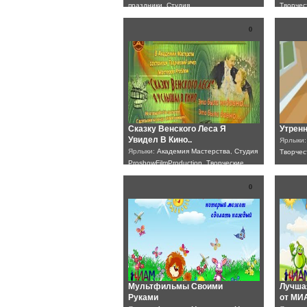
праздники
,
Студия
Творчес
ProshowFilmProduction
,
Творческие
Proshow
вечера
вечера
0
Сказку Венского Леса Я
Утренн
Увидел В Кино..
Ярлыки
Ярлыки:
Академия Мастерства
,
Студия
Творчес
ProshowFilmProduction
,
Творческие
вечера
0
Мультфильмы Своими
Лучша
Руками
от МИ