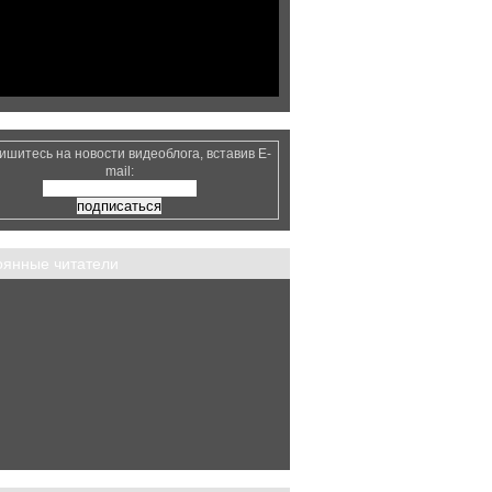
ишитесь на новости видеоблога, вставив E-
mail:
оянные читатели