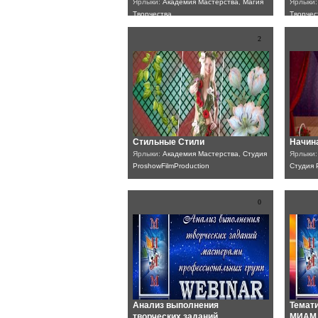
Ярлыки:
Академия Мастерства
,
Магия
Ярлыки
Творчества
Творчес
2
Стильные Стили
Начин
Ярлыки:
Академия Мастерства
,
Студия
Ярлыки
ProshowFilmProduction
Студия 
0
Анализ выполнения
Темати
творческих заданий.
МИАМ 