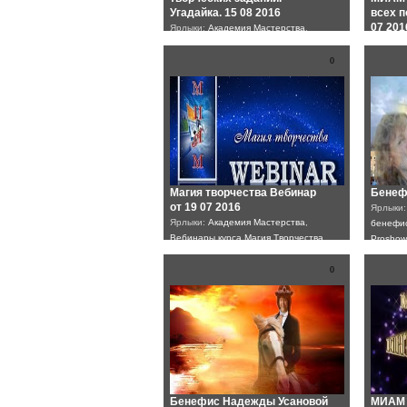
Угадайка. 15 08 2016
всех п
07 201
Ярлыки:
Академия Мастерства
,
Ярлыки
Вебинары курса создания
Proshow
видеороликов в программе ProShow
0
вечера
Producer
Магия творчества Вебинар
Бенеф
от 19 07 2016
Ярлыки
Ярлыки:
Академия Мастерства
,
бенефи
Вебинары курса Магия Творчества
Proshow
0
Бенефис Надежды Усановой
МИАМ 