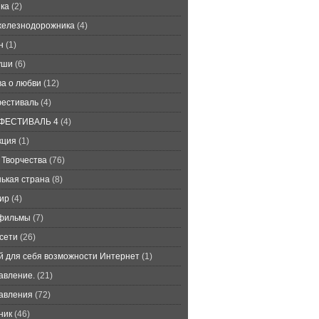
ка
(2)
железнодорожника
(4)
н
(1)
уши
(6)
ва о любви
(12)
естиваль
(4)
ФЕСТИВАЛЬ 4
(4)
кция
(1)
 Творчества
(76)
ькая страна
(8)
ир
(4)
фильмы
(7)
сети
(26)
й для себя возможности Интернет
(1)
авление.
(21)
авления
(72)
ник
(46)