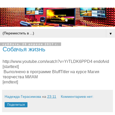
▼
суббота, 29 апреля 2017 г.
Собачья жизнь
http://www.youtube.com/watch?v=YrTLDK6PPD4 endofvid
[starttext]
Выполнено в программе BluffTitler на курсе Магия
творчества МИАМ
[endtext]
Надежда Герасимова
на
23:11
Комментариев нет:
Поделиться