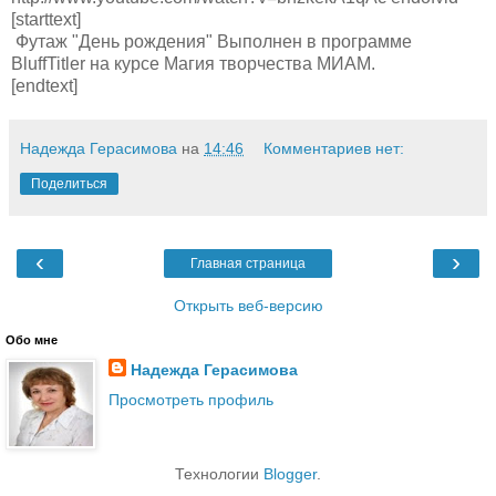
[starttext]
Футаж "День рождения" Выполнен в программе
BluffTitler на курсе Магия творчества МИАМ.
[endtext]
Надежда Герасимова
на
14:46
Комментариев нет:
Поделиться
‹
›
Главная страница
Открыть веб-версию
Обо мне
Надежда Герасимова
Просмотреть профиль
Технологии
Blogger
.