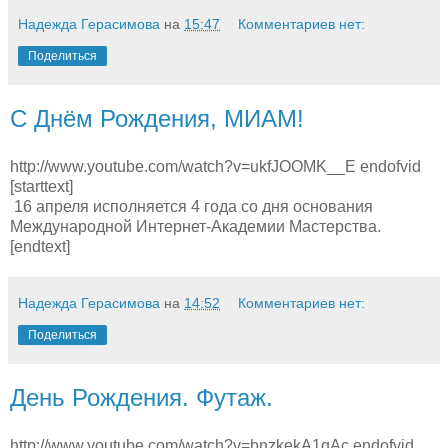
Надежда Герасимова
на
15:47
Комментариев нет:
Поделиться
С Днём Рождения, МИАМ!
http://www.youtube.com/watch?v=ukfJOOMK__E endofvid
[starttext]
16 апреля исполняется 4 года со дня основания
Международной Интернет-Академии Мастерства.
[endtext]
Надежда Герасимова
на
14:52
Комментариев нет:
Поделиться
День Рождения. Футаж.
http://www.youtube.com/watch?v=bnzkekA1qAc endofvid