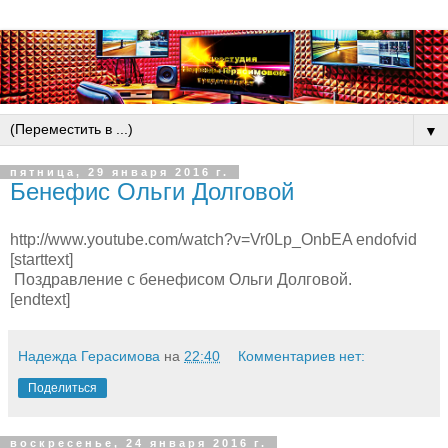
▼
пятница, 29 января 2016 г.
Бенефис Ольги Долговой
http://www.youtube.com/watch?v=Vr0Lp_OnbEA endofvid
[starttext]
Поздравление с бенефисом Ольги Долговой.
[endtext]
Надежда Герасимова
на
22:40
Комментариев нет:
Поделиться
воскресенье, 24 января 2016 г.