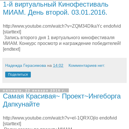
1-й виртуальный Кинофестиваль
МИАМ. День второй. 03.01.2016.
http://www.youtube.com/watch?v=ZQM34DIkaYc endofvid
[starttext]
Запись второго дня 1 виртуального кинофестиваля
МИАМ. Конкурс просмотр и награждение победителей!
[endtext]
Надежда Герасимова
на
14:02
Комментариев нет:
Поделиться
пятница, 22 января 2016 г.
Самая Красивая~ Проект~Ингеборга
Дапкунайте
http://www.youtube.com/watch?v=el-1QRXOjlo endofvid
[starttext]