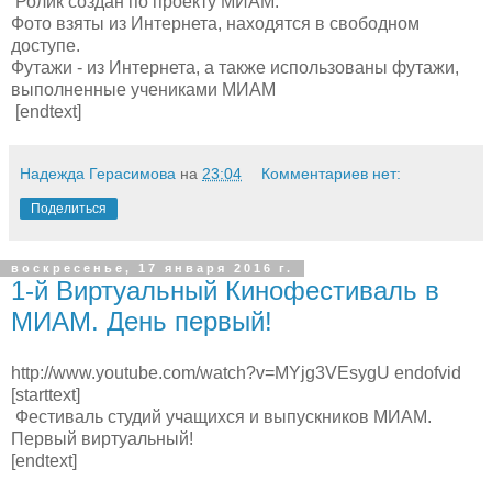
Ролик создан по проекту МИАМ.
Фото взяты из Интернета, находятся в свободном
доступе.
Футажи - из Интернета, а также использованы футажи,
выполненные учениками МИАМ
[endtext]
Надежда Герасимова
на
23:04
Комментариев нет:
Поделиться
воскресенье, 17 января 2016 г.
1-й Виртуальный Кинофестиваль в
МИАМ. День первый!
http://www.youtube.com/watch?v=MYjg3VEsygU endofvid
[starttext]
Фестиваль студий учащихся и выпускников МИАМ.
Первый виртуальный!
[endtext]