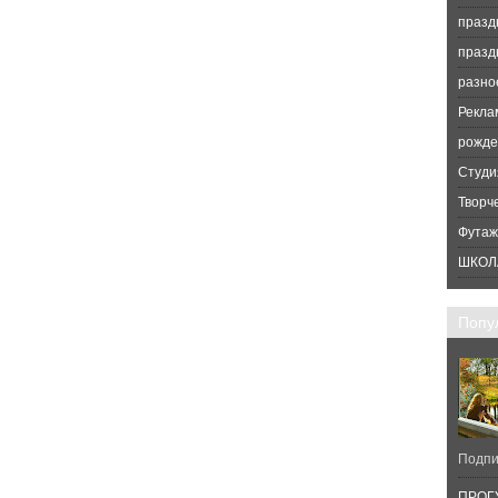
празд
празд
разно
Рекла
рожде
Студи
Творч
Футаж
ШКОЛ
Попу
Подпи
ПРОГУ