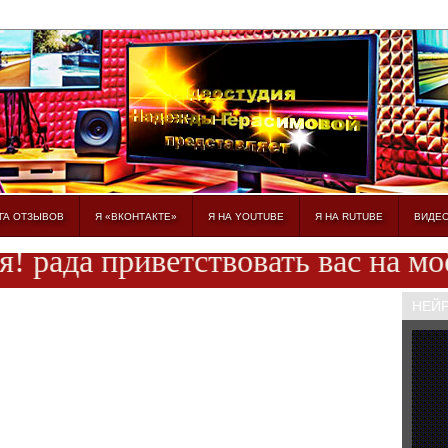
ГА ОТЗЫВОВ
Я «ВКОНТАКТЕ»
Я НА YOUTUBE
Я НА RUTUBE
ВИДЕ
рада приветствовать вас на моём 
НЕЙ