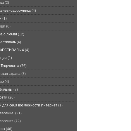
ка
(2)
железнодорожника
(4)
н
(1)
уши
(6)
ва о любви
(12)
естиваль
(4)
ФЕСТИВАЛЬ 4
(4)
кция
(1)
 Творчества
(76)
ькая страна
(8)
ир
(4)
фильмы
(7)
сети
(26)
й для себя возможности Интернет
(1)
авление.
(21)
авления
(72)
ник
(46)