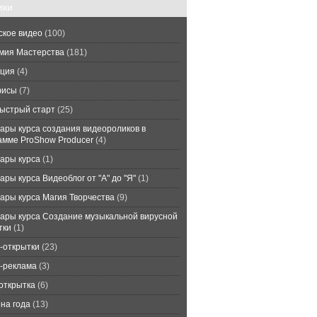
ики
ское видео
(100)
мия Мастерства
(181)
ция
(4)
фисы
(7)
ыстрый старт
(25)
ары курса создания видеороликов в
амме ProShow Producer
(4)
ары курса
(1)
ры курса Видеоблог от "А" до "Я"
(1)
ары курса Магия Творчества
(9)
ары курса Создание музыкальной вирусной
тки
(1)
-открытки
(23)
-реклама
(3)
открытка
(6)
на года
(13)