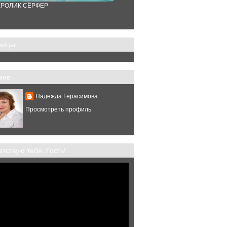
КРОЛИК СЁРФЕР
ницы
мне
Надежда Герасимова
Просмотреть профиль
тствую тебя, Гость!