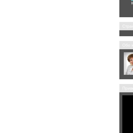
Стра
Обо 
Приве