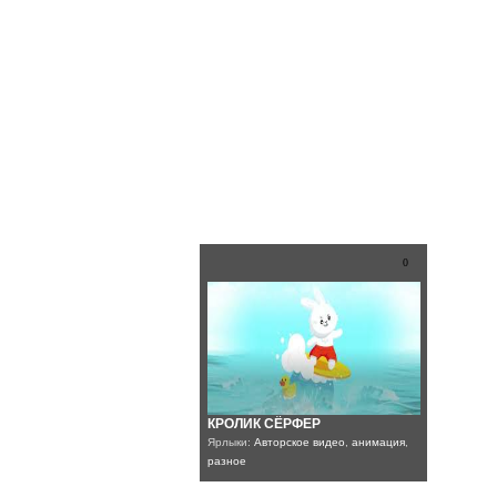
0
КРОЛИК СЁРФЕР
Ярлыки:
Авторское видео
,
анимация
,
разное