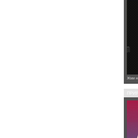
Жми н
ПРИЯ