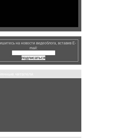
ишитесь на новости видеоблога, вставив E-
mail:
оянные читатели