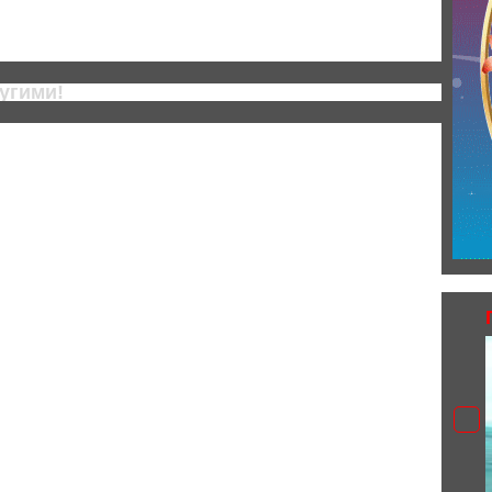
Главная страница
Следующие
угими!