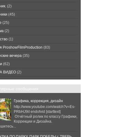
ник.
(2)
ники
(45)
е
(25)
ма
(2)
ство
(1)
я ProshowFilmProduction
(83)
еские вечера
(35)
и
(62)
А ВИДЕО
(2)
лярные сообщения
Графика, коррекция, дизайн
http://www.youtube.com/watch?v=Es-
PRbHJ9iI endofvid [starttext]
Отчётный ролик по классу Графики,
Коррекции и Дизайна.
шитесь...
ЛКА ПО ПАРКУ. ПАРК ПОБЕДЫ г. ТВЕРЬ