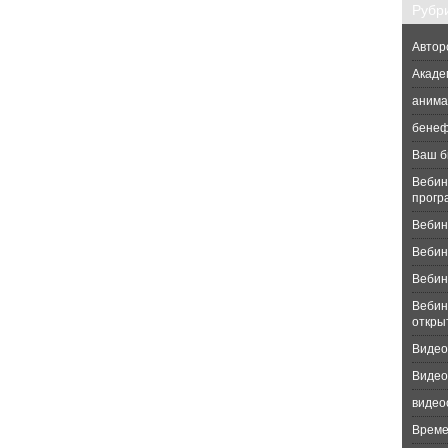
Рубр
Автор
Акаде
анима
бене
Ваш б
Вебин
прогр
Вебин
Вебина
Вебин
Вебин
откры
Видео
Видео
видео
Време