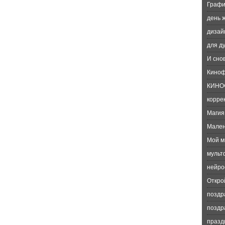
Графи
день 
дизай
для д
И сно
Киноф
КИНО
корре
Магия
Мален
Мой м
мульт
нейро
Откро
поздр
поздр
празд