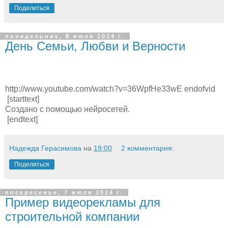
Поделиться
понедельник, 8 июля 2024 г.
День Семьи, Любви и Верности
http://www.youtube.com/watch?v=36WpfHe33wE endofvid
[starttext]
Создано с помощью нейросетей.
[endtext]
Надежда Герасимова
на
19:00
2 комментария:
Поделиться
воскресенье, 7 июля 2024 г.
Пример видеорекламы для
строительной компании