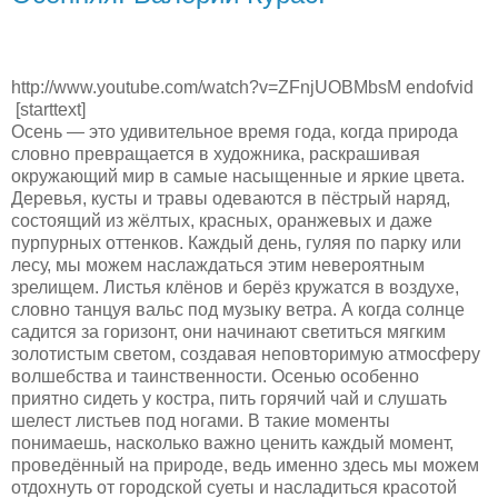
http://www.youtube.com/watch?v=ZFnjUOBMbsM endofvid
[starttext]
Осень — это удивительное время года, когда природа
словно превращается в художника, раскрашивая
окружающий мир в самые насыщенные и яркие цвета.
Деревья, кусты и травы одеваются в пёстрый наряд,
состоящий из жёлтых, красных, оранжевых и даже
пурпурных оттенков. Каждый день, гуляя по парку или
лесу, мы можем наслаждаться этим невероятным
зрелищем. Листья клёнов и берёз кружатся в воздухе,
словно танцуя вальс под музыку ветра. А когда солнце
садится за горизонт, они начинают светиться мягким
золотистым светом, создавая неповторимую атмосферу
волшебства и таинственности. Осенью особенно
приятно сидеть у костра, пить горячий чай и слушать
шелест листьев под ногами. В такие моменты
понимаешь, насколько важно ценить каждый момент,
проведённый на природе, ведь именно здесь мы можем
отдохнуть от городской суеты и насладиться красотой