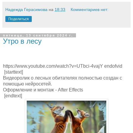
Надежда Герасимова
на
18:33
Комментариев нет:
Поделиться
пятница, 13 сентября 2024 г.
Утро в лесу
https://www.youtube.com/watch?v=UTbci-4vajY endofvid
[starttext]
Видеоролик о лесных обитателях полностью создан с
помощью нейросетей.
Оформление и монтаж - After Effects
[endtext]