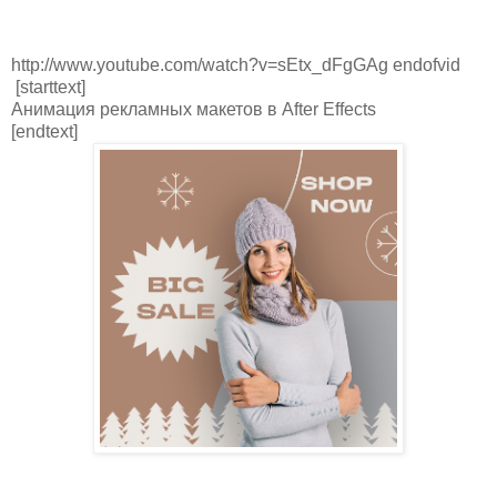
http://www.youtube.com/watch?v=sEtx_dFgGAg endofvid
[starttext]
Анимация рекламных макетов в After Effects
[endtext]