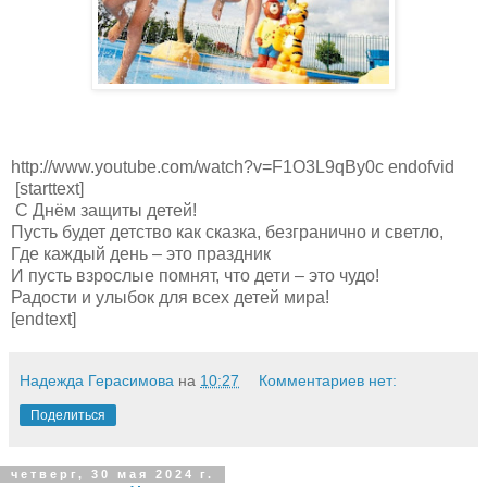
http://www.youtube.com/watch?v=F1O3L9qBy0c endofvid
[starttext]
С Днём защиты детей!
Пусть будет детство как сказка, безгранично и светло,
Где каждый день – это праздник
И пусть взрослые помнят, что дети – это чудо!
Радости и улыбок для всех детей мира!
[endtext]
Надежда Герасимова
на
10:27
Комментариев нет:
Поделиться
четверг, 30 мая 2024 г.