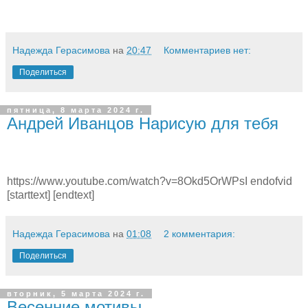
Надежда Герасимова
на
20:47
Комментариев нет:
Поделиться
пятница, 8 марта 2024 г.
Андрей Иванцов Нарисую для тебя
https://www.youtube.com/watch?v=8Okd5OrWPsI endofvid
[starttext] [endtext]
Надежда Герасимова
на
01:08
2 комментария:
Поделиться
вторник, 5 марта 2024 г.
Весенние мотивы