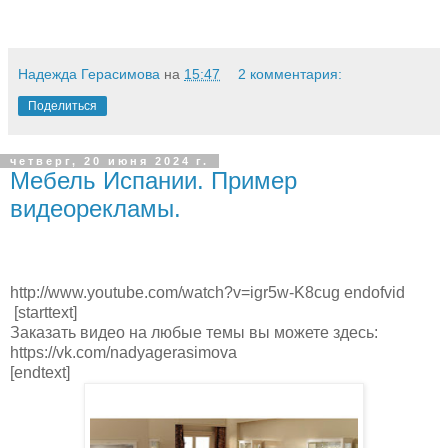
Надежда Герасимова
на
15:47
2 комментария:
Поделиться
четверг, 20 июня 2024 г.
Мебель Испании. Пример
видеорекламы.
http://www.youtube.com/watch?v=igr5w-K8cug endofvid
[starttext]
Заказать видео на любые темы вы можете здесь:
https://vk.com/nadyagerasimova
[endtext]