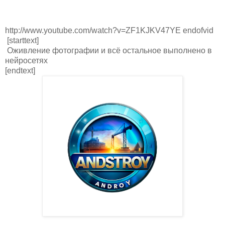
http://www.youtube.com/watch?v=ZF1KJKV47YE endofvid
[starttext]
Оживление фотографии и всё остальное выполнено в
нейросетях
[endtext]