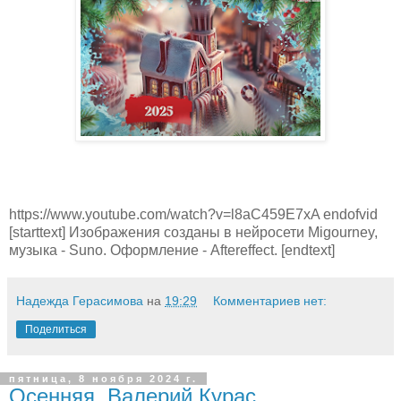
https://www.youtube.com/watch?v=l8aC459E7xA endofvid
[starttext] Изображения созданы в нейросети Migourney,
музыка - Suno. Оформление - Aftereffect. [endtext]
Надежда Герасимова
на
19:29
Комментариев нет:
Поделиться
пятница, 8 ноября 2024 г.
Осенняя. Валерий Курас.