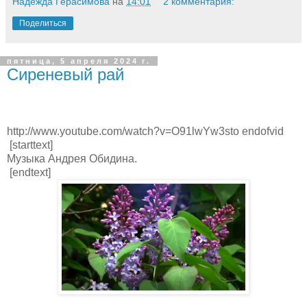
Надежда Герасимова
на
14:01
2 комментария:
Поделиться
пятница, 5 апреля 2024 г.
Сиреневый рай
http://www.youtube.com/watch?v=O91lwYw3sto endofvid
[starttext]
Музыка Андрея Обидина.
[endtext]