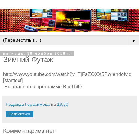
▼
пятница, 30 ноября 2018 г.
Зимний Футаж
http://www.youtube.com/watch?v=TjFaZOXX5Pw endofvid
[starttext]
Выполнено в программе BluffTitler.
Надежда Герасимова
на
18:30
Поделиться
Комментариев нет: