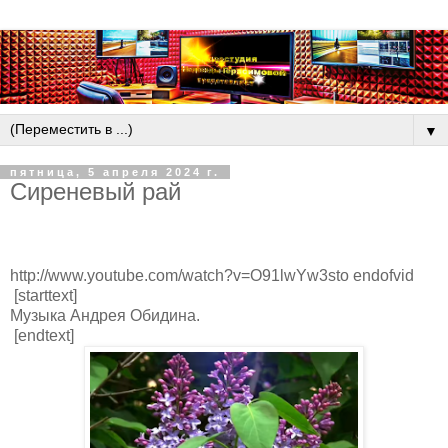
▼
пятница, 5 апреля 2024 г.
Сиреневый рай
http://www.youtube.com/watch?v=O91lwYw3sto endofvid
[starttext]
Музыка Андрея Обидина.
[endtext]