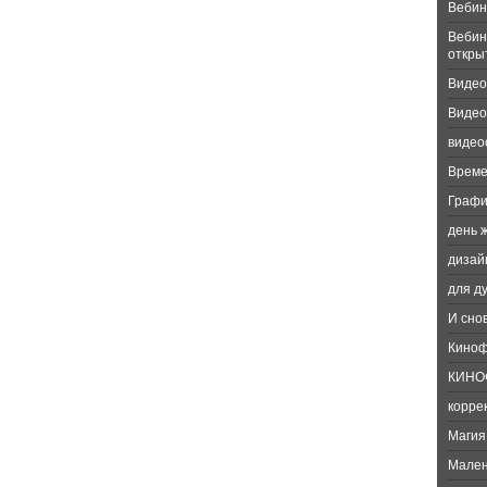
Вебин
Вебин
откры
Видео
Видео
видео
Време
Графи
день 
дизай
для д
И сно
Киноф
КИНО
корре
Магия
Мален