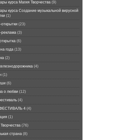
ары курса Магия Творчества
(9)
ары курса Создание музыкальной вирусной
тки
(1)
-открытки
(23)
-реклама
(3)
открытка
(6)
на года
(13)
ка
(2)
железнодорожника
(4)
н
(1)
уши
(6)
ва о любви
(12)
естиваль
(4)
ФЕСТИВАЛЬ 4
(4)
кция
(1)
 Творчества
(76)
ькая страна
(8)