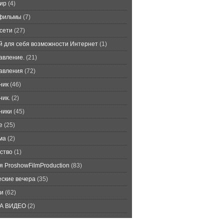
ир
(4)
фильмы
(7)
сети
(27)
й для себя возможности Интернет
(1)
авление.
(21)
авления
(72)
ник
(46)
ник.
(2)
ники
(45)
е
(25)
ма
(2)
ство
(1)
я ProshowFilmProduction
(83)
еские вечера
(35)
и
(62)
А ВИДЕО
(2)