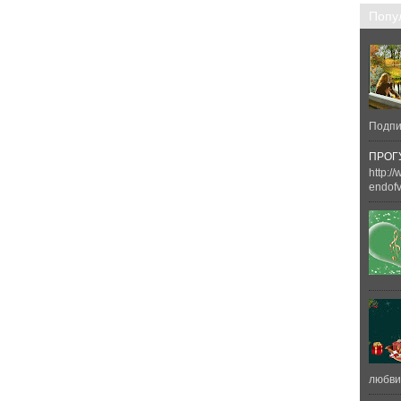
Попу
Подпи
ПРОГУ
http:
endofvi
любви 