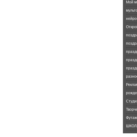
Мой м
мульт
нейро
Откро
поздр
поздр
празд
празд
празд
разно
Рекла
рожде
Студи
Творч
Футаж
ШКОЛ