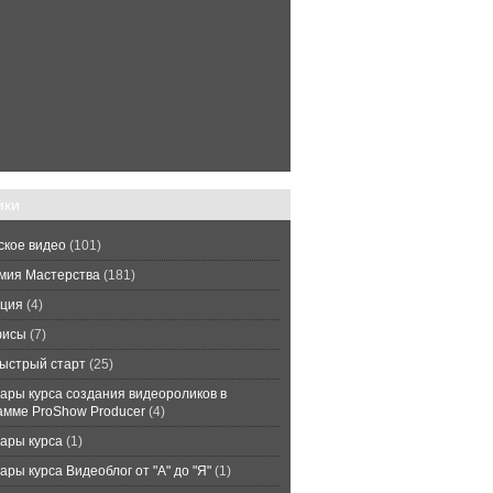
ики
ское видео
(101)
мия Мастерства
(181)
ция
(4)
фисы
(7)
ыстрый старт
(25)
ары курса создания видеороликов в
амме ProShow Producer
(4)
ары курса
(1)
ры курса Видеоблог от "А" до "Я"
(1)