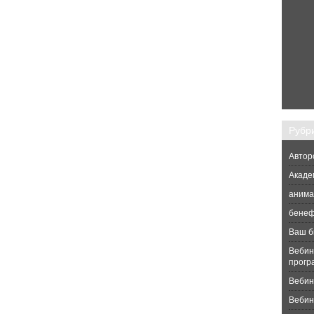
Рубр
Автор
Акаде
анима
бене
Ваш б
Вебин
прогр
Вебин
Вебина