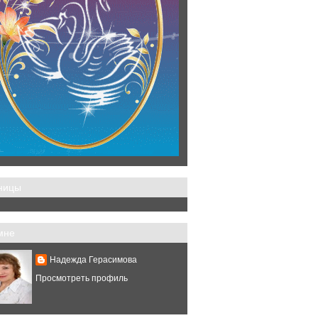
ницы
мне
Надежда Герасимова
Просмотреть профиль