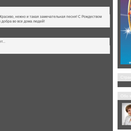
 Красиво, нежно и такая замечательная песня! С Рождеством
 добра во все дома людей!
...
Стра
Обо 