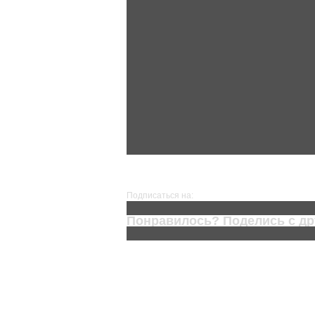
Предыдущее
Подписаться на:
Комментарии к сообщению (A
Понравилось? Поделись с др