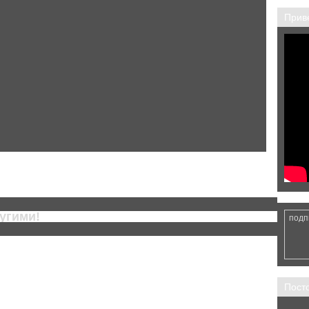
Приве
Главная страница
Следующее
tom)
угими!
подп
Пост