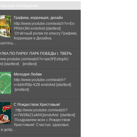
лярные сообщения
Графика, коррекция, дизайн
http://www.youtube.com/watch?v=Es-
PRbHJ9iI endofvid [starttext]
Отчётный ролик по классу Графики,
Коррекции и Дизайна.
шитесь...
ЛКА ПО ПАРКУ. ПАРК ПОБЕДЫ г. ТВЕРЬ
//www.youtube.com/watch?v=qw3FEztog4U
d [starttext] [endtext]
Мелодия Любви
http://www.youtube.com/watch?
v=bbfcRBp-KZ8 endofvid [starttext]
[endtext]
С Рождеством Христовым!
http://www.youtube.com/watch?
v=7W38kZ1aMAQendofvid [starttext]
Поздравляю всех с Рождеством
Христовым! Счастья, здоровья,
и добр...