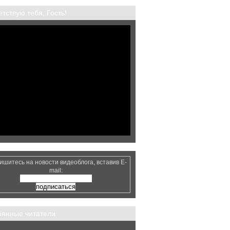
тствую тебя, Гость!
ишитесь на новости видеоблога, вставив E-
mail:
оянные читатели