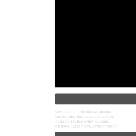
Зажглась на небе первая звезда
Как вестник мира, радости, добра.
Пускай у вас всё будет хорошо.
А в доме будет пусть уютно и тепло.