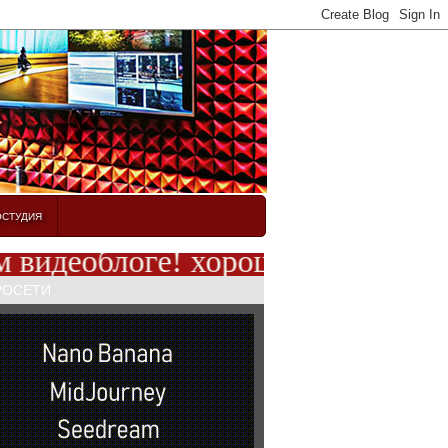
ОСТУДИЯ
деоблоге! хорошего вам настроен
РОСЕТИ